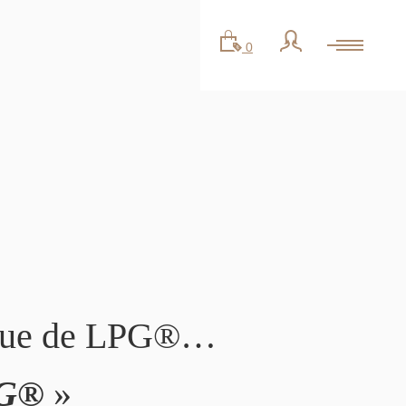
0
tique de LPG®…
PG®
»