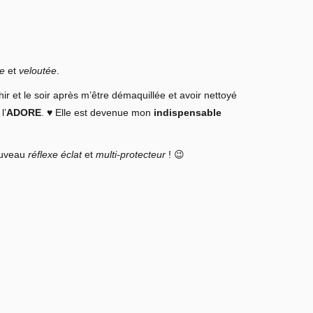
e
et
veloutée
.
ir et le soir après m’être démaquillée et avoir nettoyé
l’
ADORE
. ♥ Elle est devenue mon
indispensable
nouveau
réflexe éclat
et
multi-protecteur
!
😉