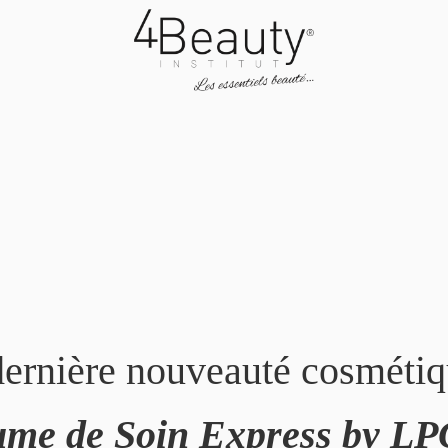
dernière nouveauté cosmé
me de Soin Express by L