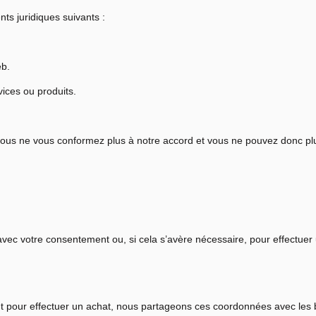
s juridiques suivants :
eb.
vices ou produits.
us ne vous conformez plus à notre accord et vous ne pouvez donc plus 
c votre consentement ou, si cela s’avère nécessaire, pour effectuer u
our effectuer un achat, nous partageons ces coordonnées avec les banq