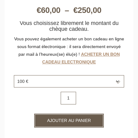
Plage
€
60,00
–
€
250,00
de
Vous choisissez librement le montant du
chèque cadeau.
prix :
Vous pouvez également acheter un bon cadeau en ligne
sous format électronique : il sera directement envoyé
€60,00
par mail à l’heureux(se) élu(e) !
ACHETER UN BON
CADEAU ELECTRONIQUE
à
€250,00
quantité
de
Le
chèque
cadeau
AJOUTER AU PANIER
"Montant"