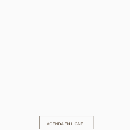
JE VEUX REJOINDRE
L'EQUIPE !
J'ENVOIE MON CV
AGENDA EN LIGNE